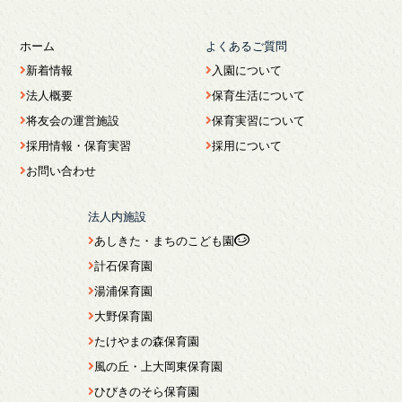
ホーム
よくあるご質問
新着情報
入園について
法人概要
保育生活について
将友会の運営施設
保育実習について
採用情報・保育実習
採用について
お問い合わせ
法人内施設
あしきた・まちのこども園
計石保育園
湯浦保育園
大野保育園
たけやまの森保育園
風の丘・上大岡東保育園
ひびきのそら保育園