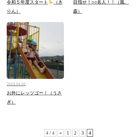
令和５年度スタート
（き
目指せ！○○名人！！（風、
りん）
森）
2023.04.05
お外にレッツゴー！（うさ
ぎ）
4 / 4
«
1
2
3
4