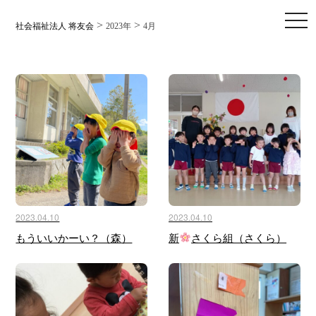
toggl
>
>
社会福祉法人 将友会
2023年
4月
2023.04.10
2023.04.10
もういいかーい？（森）
新
さくら組（さくら）