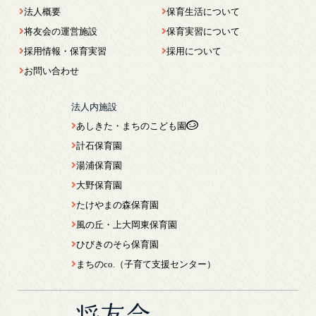
法人概要
保育生活について
将友会の運営施設
保育実習について
採用情報・保育実習
採用について
お問い合わせ
法人内施設
あしきた・まちのこども園
計石保育園
湯浦保育園
大野保育園
たけやまの森保育園
風の丘・上大岡東保育園
ひびきのそら保育園
まちのco.（子育て支援センター）