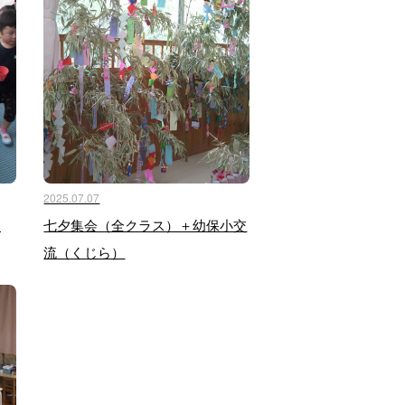
2025.07.07
し
七夕集会（全クラス）＋幼保小交
流（くじら）