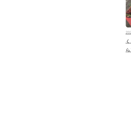
20
く
ら