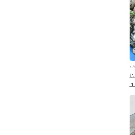
20
じ
４