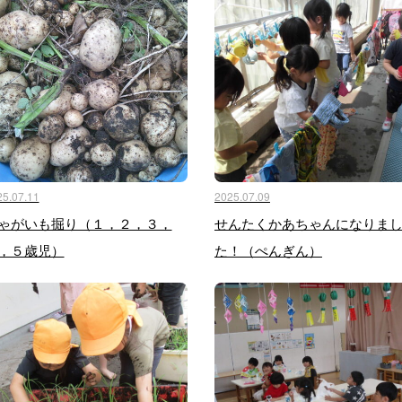
25.07.11
2025.07.09
ゃがいも掘り（１，２，３，
せんたくかあちゃんになりま
，５歳児）
た！（ぺんぎん）