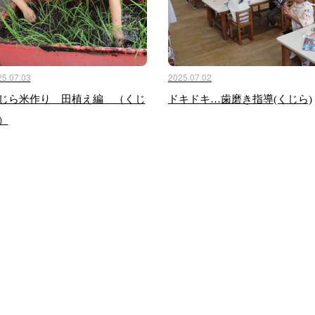
25.07.03
2025.07.02
じら米作り 田植え編 （くじ
ドキドキ…歯磨き指導(くじら)
）