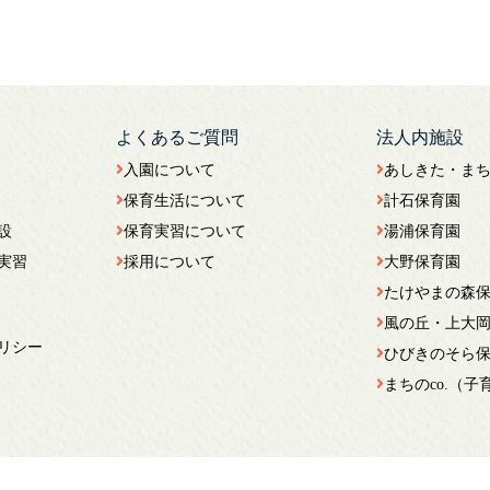
よくあるご質問
法人内施設
入園について
あしきた・ま
保育生活について
計石保育園
設
保育実習について
湯浦保育園
実習
採用について
大野保育園
たけやまの森
風の丘・上大
リシー
ひびきのそら
まちのco.（