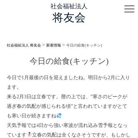
社会福祉法人
togg
将友会
>
>
社会福祉法人 将友会
新着情報
今日の給食(キッチン)
今日の給食(キッチン)
今日で1月最後の日を迎えましたね。明日から2月に入り
ます。
来る2月3日は立春です。暦の上では、”寒さのピークが
過ぎ春の気配が感じられる頃”と言われていますがとて
も寒い日が続きますね
天気予報では4日から強い寒波が流れ込み雪予報となっ
ています
立春の気配は全くなさそうですが、もしかし