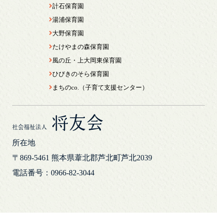
計石保育園
湯浦保育園
大野保育園
たけやまの森保育園
風の丘・上大岡東保育園
ひびきのそら保育園
まちのco.（子育て支援センター）
将友会
社会福祉法人
所在地
〒869-5461
熊本県葦北郡芦北町芦北2039
電話番号：0966-82-3044