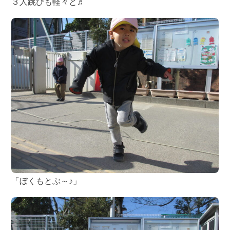
３人跳びも軽々と♬
「ぼくもとぶ～♪」