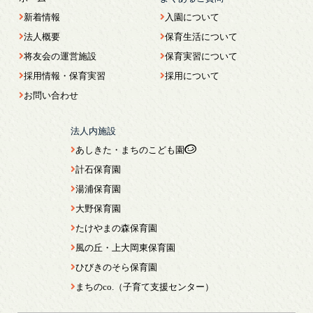
新着情報
入園について
法人概要
保育生活について
将友会の運営施設
保育実習について
採用情報・保育実習
採用について
お問い合わせ
法人内施設
あしきた・まちのこども園
計石保育園
湯浦保育園
大野保育園
たけやまの森保育園
風の丘・上大岡東保育園
ひびきのそら保育園
まちのco.（子育て支援センター）