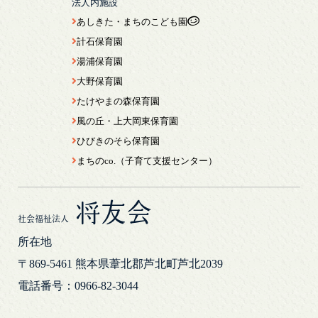
法人内施設
あしきた・まちのこども園
計石保育園
湯浦保育園
大野保育園
たけやまの森保育園
風の丘・上大岡東保育園
ひびきのそら保育園
まちのco.（子育て支援センター）
将友会
社会福祉法人
所在地
〒869-5461
熊本県葦北郡芦北町芦北2039
電話番号：0966-82-3044