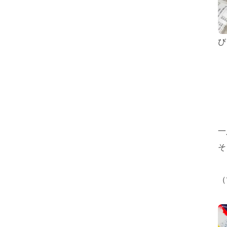
び
一
そ
（