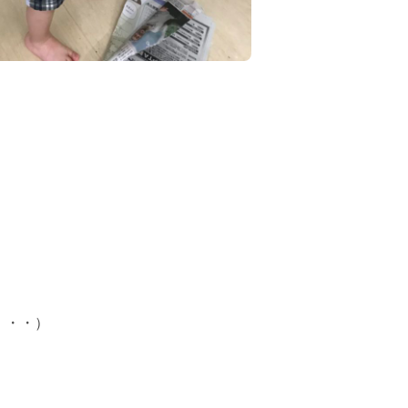
よ
・・・）