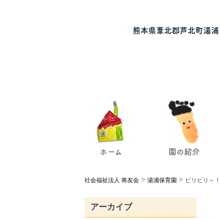
熊本県葦北郡芦北町湯浦
ホーム
園の紹介
>
>
社会福祉法人 将友会
湯浦保育園
ビリビリ～！
アーカイブ