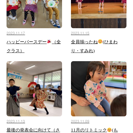
2023.11.17
2023.11.15
ハッピーバースデー
（全
全員揃ったね
(ひまわ
クラス）
り・すみれ)
2023.11.13
2023.11.09
最後の発表会に向けて（さ
11月のリトミック
(も