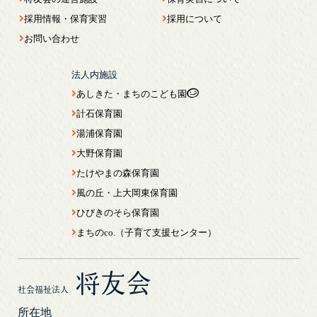
採用情報・保育実習
採用について
お問い合わせ
法人内施設
あしきた・まちのこども園
計石保育園
湯浦保育園
大野保育園
たけやまの森保育園
風の丘・上大岡東保育園
ひびきのそら保育園
まちのco.（子育て支援センター）
将友会
社会福祉法人
所在地