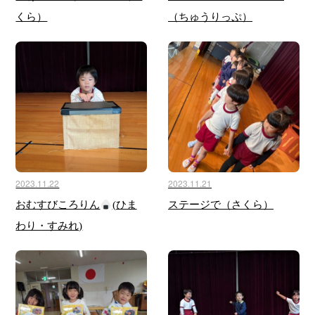
くら）
（ちゅうりっぷ）
2023.11.22
2023.11.21
おむすびころりん
(ひま
ステージで（さくら）
わり・すみれ)