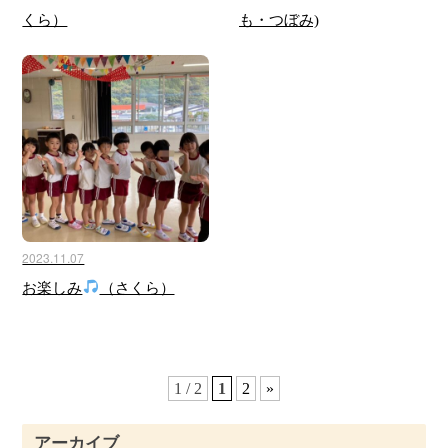
くら）
も・つぼみ)
2023.11.07
お楽しみ
（さくら）
1 / 2
1
2
»
アーカイブ