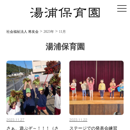
toggl
>
>
社会福祉法人 将友会
2023年
11月
湯浦保育園
2023.11.27
2023.11.22
さぁ、遊ぶぞ～！！！（さ
ステージでの発表会練習