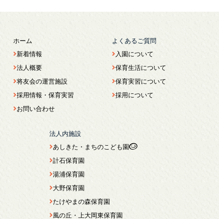
ホーム
よくあるご質問
新着情報
入園について
法人概要
保育生活について
将友会の運営施設
保育実習について
採用情報・保育実習
採用について
お問い合わせ
法人内施設
あしきた・まちのこども園
計石保育園
湯浦保育園
大野保育園
たけやまの森保育園
風の丘・上大岡東保育園