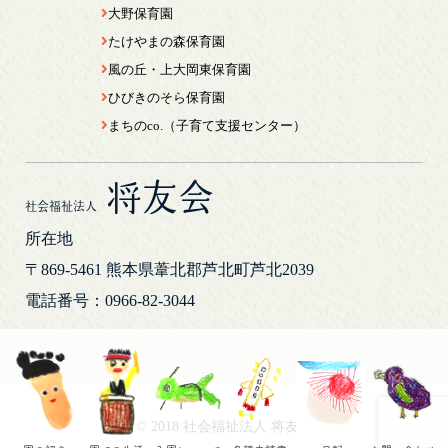
大野保育園
たけやまの森保育園
風の丘・上大岡東保育園
ひびきのそら保育園
まちのco.（子育て支援センター）
将友会
社会福祉法人
所在地
〒869-5461
熊本県葦北郡芦北町芦北2039
電話番号：0966-82-3044
© 2018 社会福祉法人 将友会