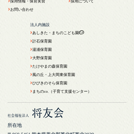
採用情報・保育実習
採用について
お問い合わせ
法人内施設
あしきた・まちのこども園
計石保育園
湯浦保育園
大野保育園
たけやまの森保育園
風の丘・上大岡東保育園
ひびきのそら保育園
まちのco.（子育て支援センター）
将友会
社会福祉法人
所在地