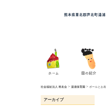
熊本県葦北郡芦北町湯浦
ホーム
園の紹介
>
>
社会福祉法人 将友会
湯浦保育園
ボールとお友
アーカイブ