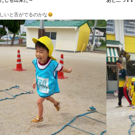
たしも出来た～
あと二つ❢❢
しいと舌がでるのかな