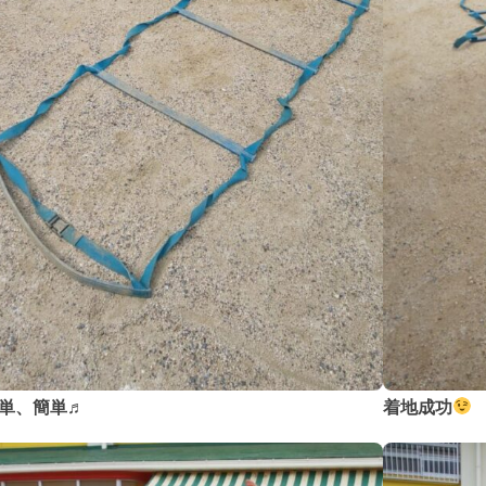
単、簡単
♬
着地成功