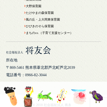
大野保育園
たけやまの森保育園
風の丘・上大岡東保育園
ひびきのそら保育園
まちのco.（子育て支援センター）
将友会
社会福祉法人
所在地
〒869-5461
熊本県葦北郡芦北町芦北2039
電話番号：0966-82-3044
© 2018 社会福祉法人 将友会