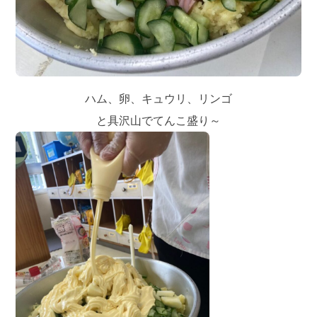
ハム、卵、キュウリ、リンゴ
と具沢山でてんこ盛り～