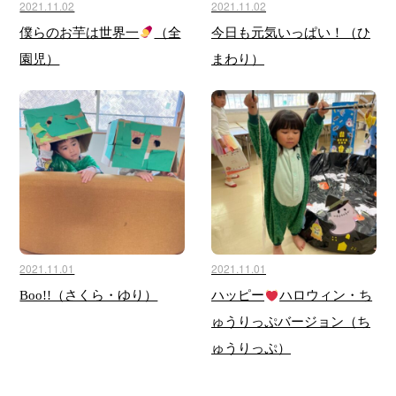
2021.11.02
2021.11.02
僕らのお芋は世界一
（全
今日も元気いっぱい！（ひ
園児）
まわり）
2021.11.01
2021.11.01
Boo!!（さくら・ゆり）
ハッピー
ハロウィン・ち
ゅうりっぷバージョン（ち
ゅうりっぷ）