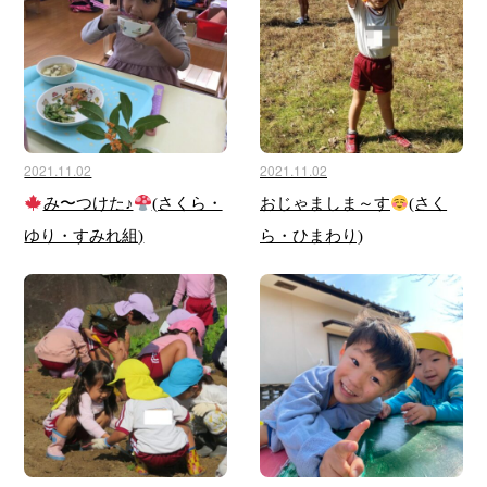
2021.11.02
2021.11.02
み〜つけた♪
(さくら・
おじゃましま～す
(さく
ゆり・すみれ組)
ら・ひまわり)