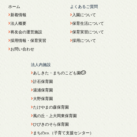
ホーム
よくあるご質問
新着情報
入園について
法人概要
保育生活について
将友会の運営施設
保育実習について
採用情報・保育実習
採用について
お問い合わせ
法人内施設
あしきた・まちのこども園
計石保育園
湯浦保育園
大野保育園
たけやまの森保育園
風の丘・上大岡東保育園
ひびきのそら保育園
まちのco.（子育て支援センター）