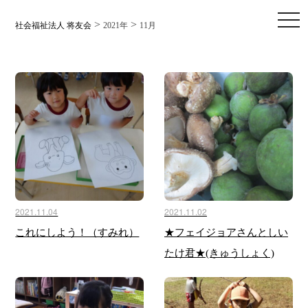
toggl
>
>
社会福祉法人 将友会
2021年
11月
2021.11.04
2021.11.02
これにしよう！（すみれ）
★フェイジョアさんとしい
たけ君★(きゅうしょく)