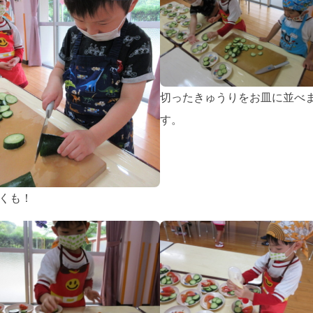
切ったきゅうりをお皿に並べ
す。
くも！