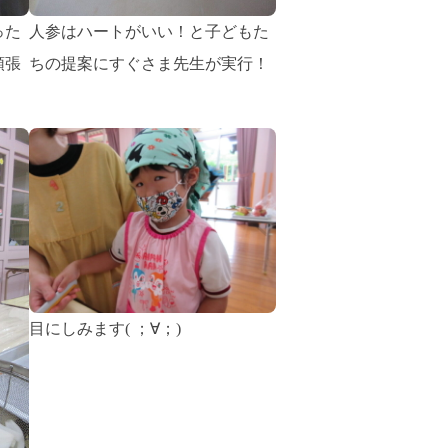
った
人参はハートがいい！と子どもた
頑張
ちの提案にすぐさま先生が実行！
目にしみます( ；∀；)