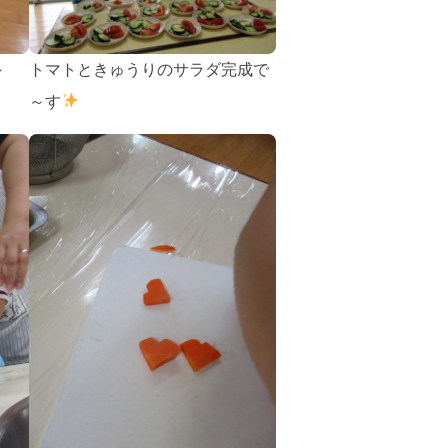
～
トマトときゅうりのサラダ完成で
～す