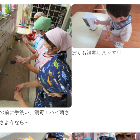
ぼくも消毒しま～す♡
の前に手洗い、消毒！バイ菌さ
さようなら～