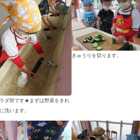
きゅうりを切ります。
ラダ班です★まずは野菜をきれ
に洗います。