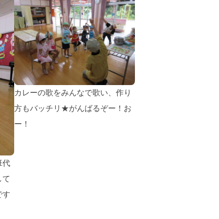
カレーの歌をみんなで歌い、作り
方もバッチリ★がんばるぞー！お
ー！
班代
して
です