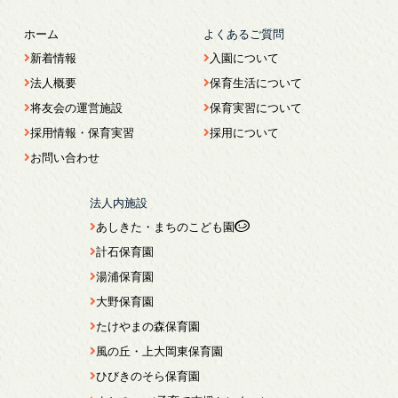
ホーム
よくあるご質問
新着情報
入園について
法人概要
保育生活について
将友会の運営施設
保育実習について
採用情報・保育実習
採用について
お問い合わせ
法人内施設
あしきた・まちのこども園
計石保育園
湯浦保育園
大野保育園
たけやまの森保育園
風の丘・上大岡東保育園
ひびきのそら保育園