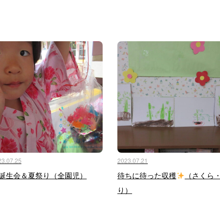
23.07.25
2023.07.21
誕生会＆夏祭り（全園児）
待ちに待った収穫
（さくら
り）