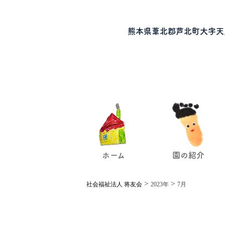
熊本県葦北郡芦北町大字天
ホーム
園の紹介
>
>
社会福祉法人 将友会
2023年
7月