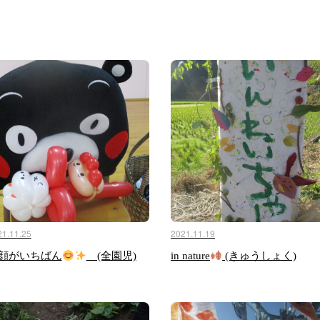
21.11.25
2021.11.19
顔がいちばん
(全園児)
in nature
(きゅうしょく)