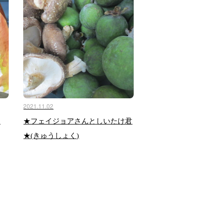
2021.11.02
り
★フェイジョアさんとしいたけ君
★(きゅうしょく)