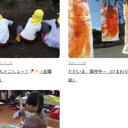
21.11.12
2021.11.05
んとこしょ～！
（全園
ただいま、製作中～（ひまわ
）
組）