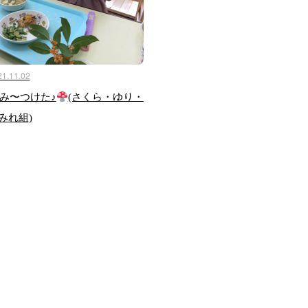
21.11.02
み〜つけた♪
(さくら・ゆり・
みれ組)