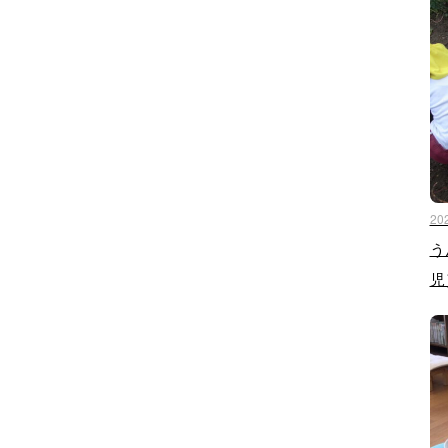
20
う
児