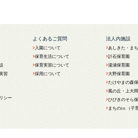
よくあるご質問
法人内施設
入園について
あしきた・ま
保育生活について
計石保育園
設
保育実習について
湯浦保育園
実習
採用について
大野保育園
たけやまの森
風の丘・上大
リシー
ひびきのそら
まちのco.（