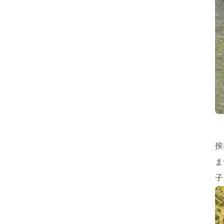
挨
ま
子