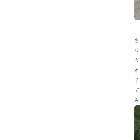
さ
り
今
本
子
で
み