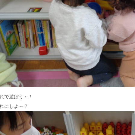
れで遊ぼう～！
れにしよ～？