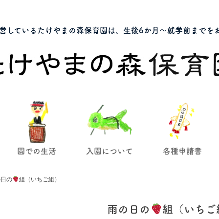
営しているたけやまの森保育園は、生後6か月～就学前までを
園での生活
入園について
各種申請書
の日の
組（いちご組）
雨の日の
組（いちご