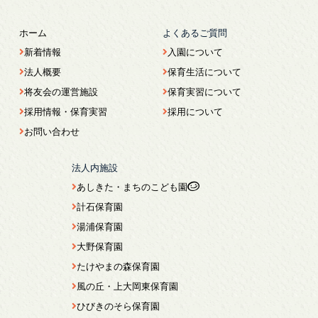
ホーム
よくあるご質問
新着情報
入園について
法人概要
保育生活について
将友会の運営施設
保育実習について
採用情報・保育実習
採用について
お問い合わせ
法人内施設
あしきた・まちのこども園
計石保育園
湯浦保育園
大野保育園
たけやまの森保育園
風の丘・上大岡東保育園
ひびきのそら保育園