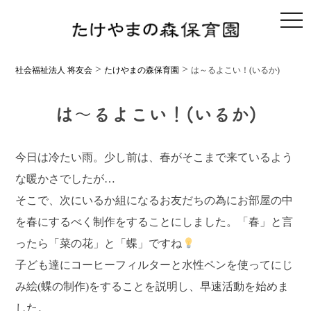
toggl
>
>
社会福祉法人 将友会
たけやまの森保育園
は～るよこい！(いるか)
は～るよこい！(いるか)
今日は冷たい雨。少し前は、春がそこまで来ているよう
な暖かさでしたが…
そこで、次にいるか組になるお友だちの為にお部屋の中
を春にするべく制作をすることにしました。「春」と言
ったら「菜の花」と「蝶」ですね
子ども達にコーヒーフィルターと水性ペンを使ってにじ
み絵(蝶の制作)をすることを説明し、早速活動を始めま
した。