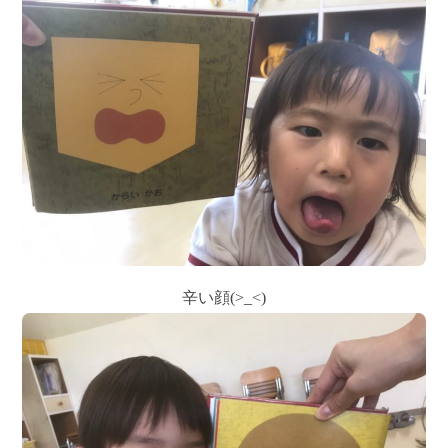
辛い顔(>_<)