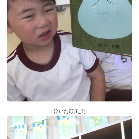
泣いた顔(T_T)