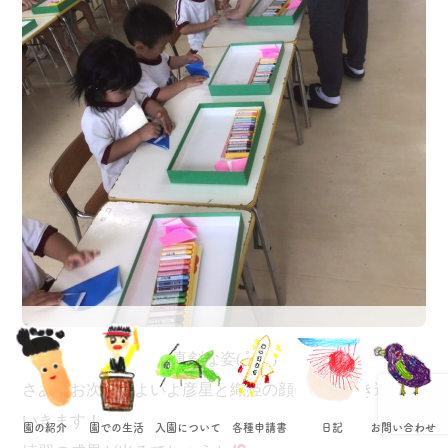
真剣な姿( ﾟДﾟ)
さあ～お次はいよいよ彦星と織姫の顔に命を吹き込んで
いきます！
園の紹介
園での生活
入園について
各種申請書
日記
お問い合わせ