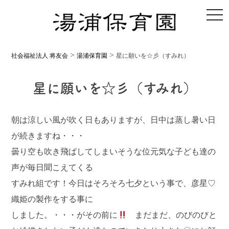
toggl
>
>
社会福祉法人 将友会
湯浦保育園
星に願いを☆彡（すみれ）
星に願いを☆彡（すみれ）
朝は涼しい風が吹く日もありますが、日中は蒸し暑い日
が続きますね・・・
曇り空も吹き飛ばしてしまいそうな位元気な子ども達の
声が毎日聞こえてくる
すみれ組です！今日はそろそろ七夕という事で、彦星♡
織姫の製作をする事に
しました。・・・がその前に
まだまだ、のびのびと