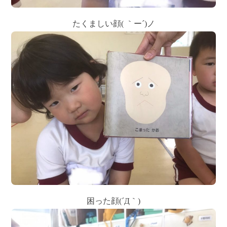
たくましい顔( ｀ー´)ノ
困った顔(´Д｀)