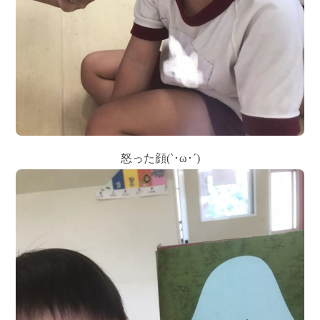
怒った顔(`･ω･´)