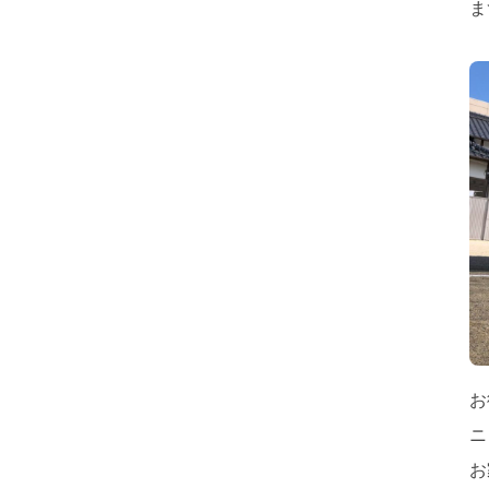
ま
お
ニ
お