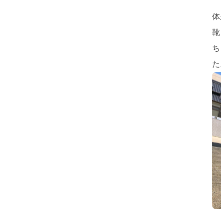
体
靴
ち
た