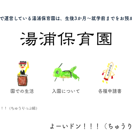
で運営している湯浦保育園は、生後3か月～就学前までをお預
園での生活
入園について
各種申請書
！！！（ちゅうりっぷ組）
よーいドン！！！（ちゅう