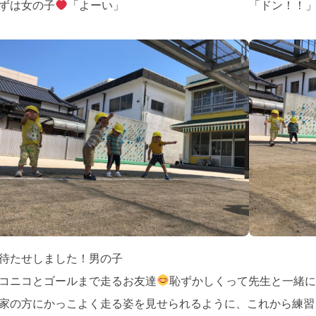
ずは女の子
「よーい」
「ドン！！
待たせしました！男の子
コニコとゴールまで走るお友達
恥ずかしくって先生と一緒に
家の方にかっこよく走る姿を見せられるように、これから練習