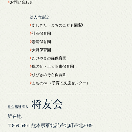
お問い合わせ
法人内施設
あしきた・まちのこども園
計石保育園
湯浦保育園
大野保育園
たけやまの森保育園
風の丘・上大岡東保育園
ひびきのそら保育園
まちのco.（子育て支援センター）
将友会
社会福祉法人
所在地
〒869-5461
熊本県葦北郡芦北町芦北2039