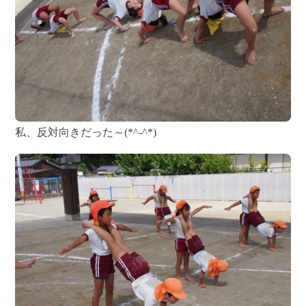
私、反対向きだった～(*^-^*)