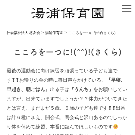
toggl
>
>
社会福祉法人 将友会
湯浦保育園
こころを一つに!(^^)!(さくら)
こころを一つに!(^^)!(さくら)
最後の運動会に向け練習を頑張っている子ども達で
す❢❢お帰りの会の時に毎日声をかけている、
『早寝、
早起き、朝ごはん』
出る子は
『うんち』
をお願いしてい
ますが、出来ていますでしょうか？？体力がついてきた
とは言え、まだまだ５歳、６歳の子ども達です❢❢出番
は計６種に加え、開会式、閉会式と沢山あるのでしっか
り体を休めて練習、本番に臨んでほしいものです