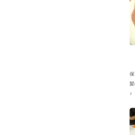
保
髪
♪