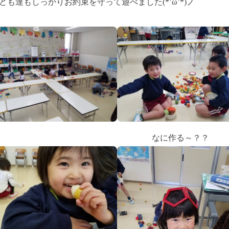
ども達もしっかりお約束を守って遊べました(*’ω’*)ノ
なに作る～？？