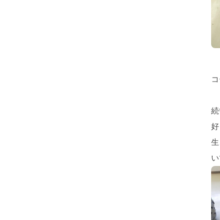
コ
続
好
生
い