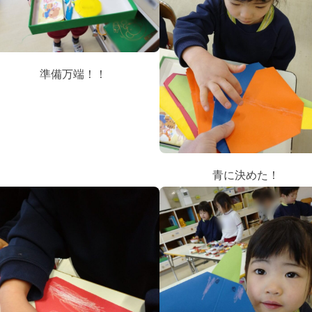
準備万端！！
青に決めた！