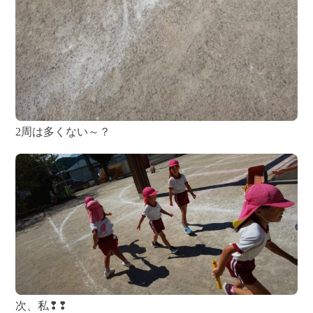
2周は多くない～？
次、私❢❢