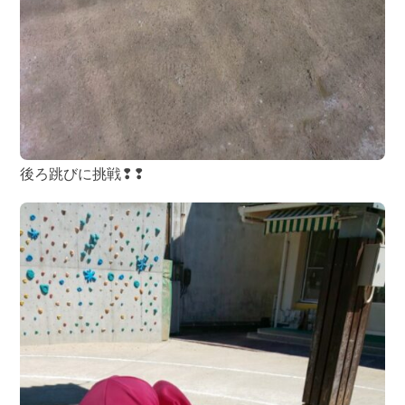
後ろ跳びに挑戦❢❢