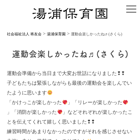
toggl
>
>
社会福祉法人 将友会
湯浦保育園
運動会楽しかったね♬(さくら)
運動会楽しかったね♬(さくら)
運動会準備から当日まで大変お世話になりました❢❢
子どもたちは緊張しながらも最後の運動会を楽しんでい
たように思います
「かけっこが楽しかった
」「リレーが楽しかった
」「消防が楽しかった
」などそれぞれが楽しかったこ
とを伝えてくれて嬉しく思いました❢❢
練習時間があまりなかったのですがそれを感じさせない