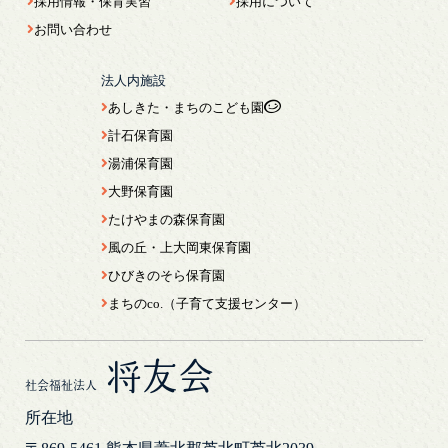
採用情報・保育実習
採用について
お問い合わせ
法人内施設
あしきた・まちのこども園
計石保育園
湯浦保育園
大野保育園
たけやまの森保育園
風の丘・上大岡東保育園
ひびきのそら保育園
まちのco.（子育て支援センター）
将友会
社会福祉法人
所在地