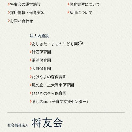
将友会の運営施設
保育実習について
採用情報・保育実習
採用について
お問い合わせ
法人内施設
あしきた・まちのこども園
計石保育園
湯浦保育園
大野保育園
たけやまの森保育園
風の丘・上大岡東保育園
ひびきのそら保育園
まちのco.（子育て支援センター）
将友会
社会福祉法人