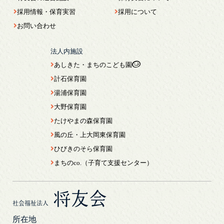
採用情報・保育実習
採用について
お問い合わせ
法人内施設
あしきた・まちのこども園
計石保育園
湯浦保育園
大野保育園
たけやまの森保育園
風の丘・上大岡東保育園
ひびきのそら保育園
まちのco.（子育て支援センター）
将友会
社会福祉法人
所在地