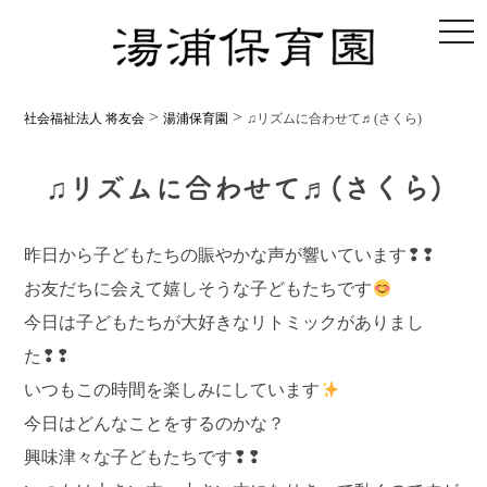
toggl
>
>
社会福祉法人 将友会
湯浦保育園
♫リズムに合わせて♬(さくら)
♫リズムに合わせて♬(さくら)
昨日から子どもたちの賑やかな声が響いています❢❢
お友だちに会えて嬉しそうな子どもたちです
今日は子どもたちが大好きなリトミックがありまし
た❢❢
いつもこの時間を楽しみにしています
今日はどんなことをするのかな？
興味津々な子どもたちです❢❢