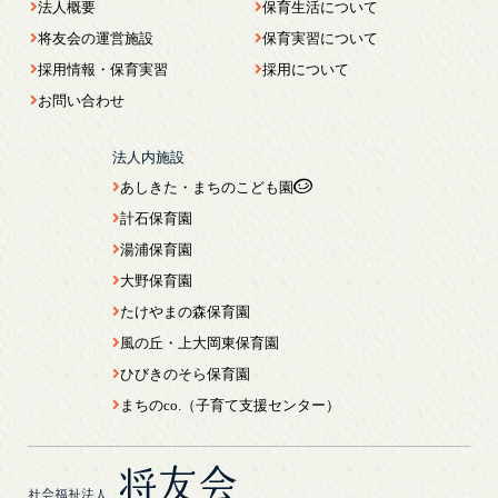
法人概要
保育生活について
将友会の運営施設
保育実習について
採用情報・保育実習
採用について
お問い合わせ
法人内施設
あしきた・まちのこども園
計石保育園
湯浦保育園
大野保育園
たけやまの森保育園
風の丘・上大岡東保育園
ひびきのそら保育園
まちのco.（子育て支援センター）
将友会
社会福祉法人