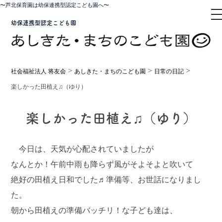
〜芦北保育園は幼保連携型認定こども園へ〜
t
幼保連携型認定こども園
>
>
>
社会福祉法人 将友会
あしきた・まちのこども園
日常の日記
楽しかった田植え♫（ゆり）
楽しかった田植え♫（ゆり）
今日は、天気が心配されていましたが
なんとか！午前中雨も降らず風がそよそよと吹いて
絶好の田植え日和でした♬準備等、お世話になりまし
た。
朝から田植えの準備バッチリ！な子ども達は、