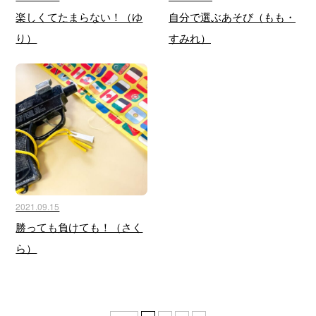
楽しくてたまらない！（ゆ
自分で選ぶあそび（もも・
り）
すみれ）
2021.09.15
勝っても負けても！（さく
ら）