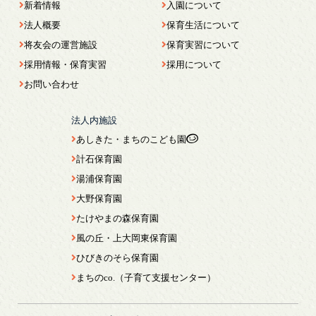
新着情報
入園について
法人概要
保育生活について
将友会の運営施設
保育実習について
採用情報・保育実習
採用について
お問い合わせ
法人内施設
あしきた・まちのこども園
計石保育園
湯浦保育園
大野保育園
たけやまの森保育園
風の丘・上大岡東保育園
ひびきのそら保育園
まちのco.（子育て支援センター）