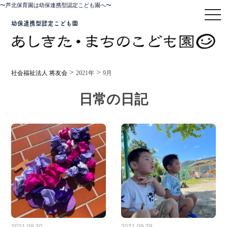
〜芦北保育園は幼保連携型認定こども園へ〜
toggl
幼保連携型認定こども園
>
>
社会福祉法人 将友会
2021年
9月
日常の日記
2021.09.30
2021.09.29