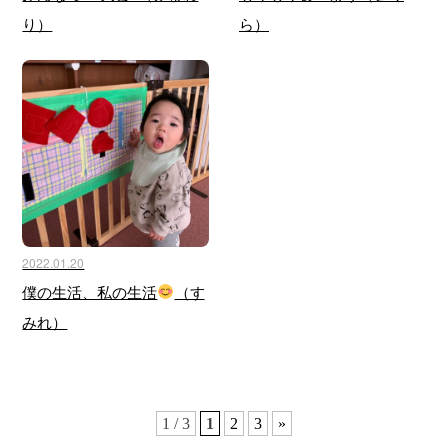
り）
ら）
2022.01.20
僕の生活、私の生活
（す
みれ）
1 / 3
1
2
3
»