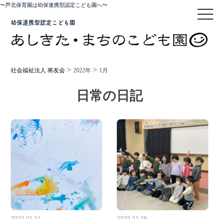
〜芦北保育園は幼保連携型認定こども園へ〜
toggl
幼保連携型認定こども園
>
>
社会福祉法人 将友会
2022年
1月
日常の日記
2022.01.31
2022.01.28