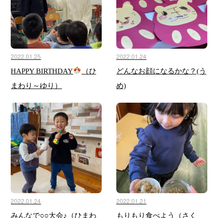
2022.01.25
2022.01.24
HAPPY BIRTHDAY
（ひ
どんなお顔になるかな？(う
まわり～ゆり）
め)
2022.01.24
2022.01.21
みんなで○○大会♪（ひまわ
もりもり食べよう（さく