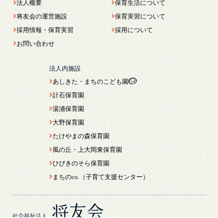
法人概要
保育生活について
将友会の運営施設
保育実習について
採用情報・保育実習
採用について
お問い合わせ
法人内施設
あしきた・まちのこども園
計石保育園
湯浦保育園
大野保育園
たけやまの森保育園
風の丘・上大岡東保育園
ひびきのそら保育園
まちのco.（子育て支援センター）
将友会
社会福祉法人