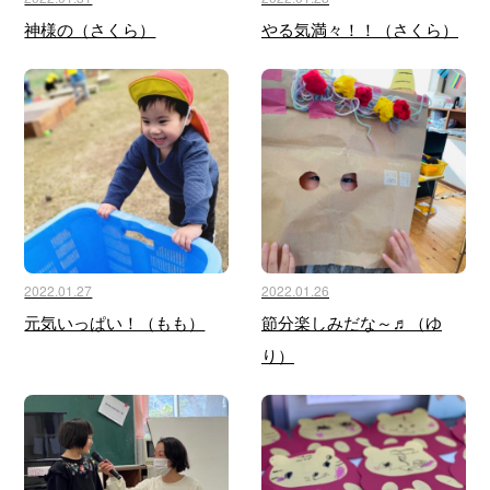
神様の（さくら）
やる気満々！！（さくら）
2022.01.27
2022.01.26
元気いっぱい！（もも）
節分楽しみだな～♬（ゆ
り）