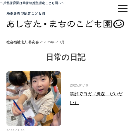
〜芦北保育園は幼保連携型認定こども園へ〜
toggl
幼保連携型認定こども園
>
>
社会福祉法人 将友会
2025年
1月
日常の日記
2025.01.10
笑顔でヨガ（風森 だいだ
い）
2025.01.29