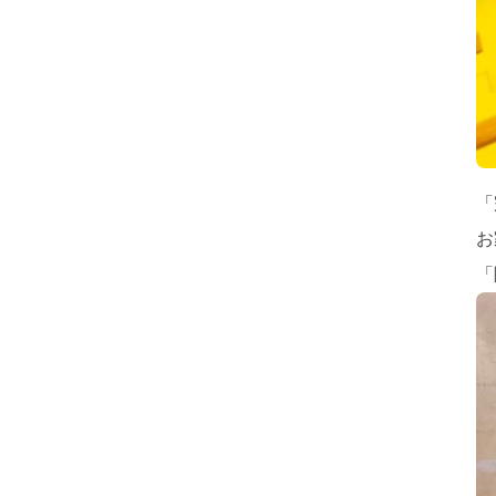
「
お
「