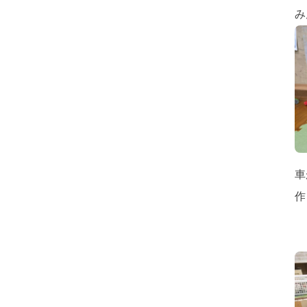
み
車
作