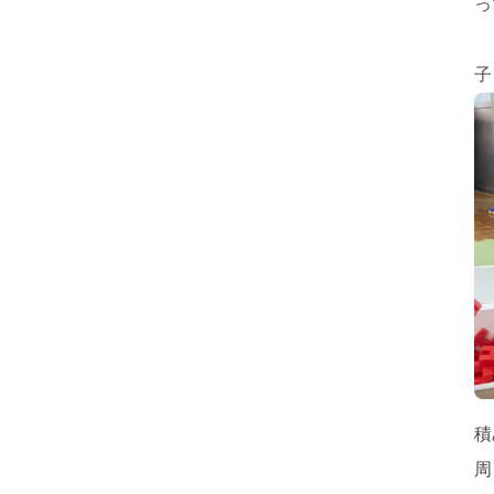
っ
子
積
周