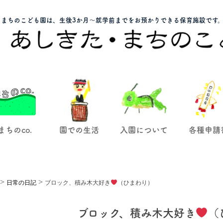
まちのこども園は、生後3か月～就学前までをお預かりできる保育施設です
まちのco.
園での生活
入園について
各種申請
>
>
日常の日記
ブロック、積み木大好き
（ひまわり）
ブロック、積み木大好き
（