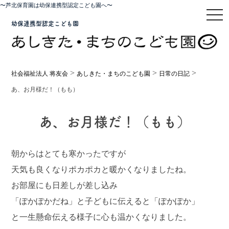
〜芦北保育園は幼保連携型認定こども園へ〜
toggl
幼保連携型認定こども園
>
>
>
社会福祉法人 将友会
あしきた・まちのこども園
日常の日記
あ、お月様だ！（もも）
あ、お月様だ！（もも）
朝からはとても寒かったですが
天気も良くなりポカポカと暖かくなりましたね。
お部屋にも日差しが差し込み
「ぽかぽかだね」と子どもに伝えると「ぽかぽか」
と一生懸命伝える様子に心も温かくなりました。