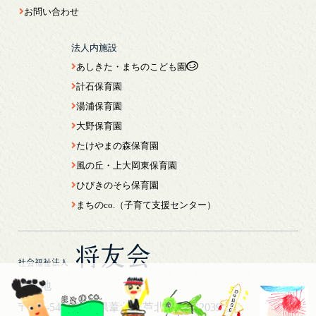
お問い合わせ
法人内施設
あしきた・まちのこども園
計石保育園
湯浦保育園
大野保育園
たけやまの森保育園
風の丘・上大岡東保育園
ひびきのそら保育園
まちのco.（子育て支援センター）
将友会
社会福祉法人
所在地
〒869-5461
熊本県葦北郡芦北町芦北2039