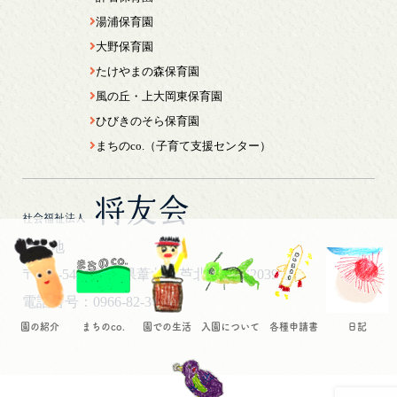
湯浦保育園
大野保育園
たけやまの森保育園
風の丘・上大岡東保育園
ひびきのそら保育園
まちのco.（子育て支援センター）
将友会
社会福祉法人
所在地
〒869-5461
熊本県葦北郡芦北町芦北2039
電話番号：0966-82-3044
園の紹介
まちのco.
園での生活
入園について
各種申請書
日記