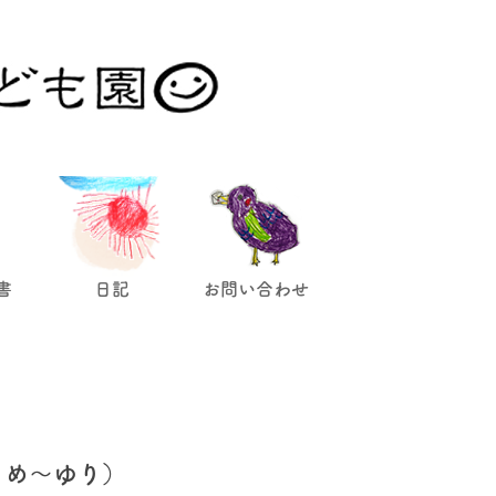
。
書
日記
お問い合わせ
うめ〜ゆり）