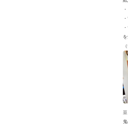
紙
・
・
・
を
（
豆
鬼