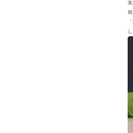
実
簡
「
し