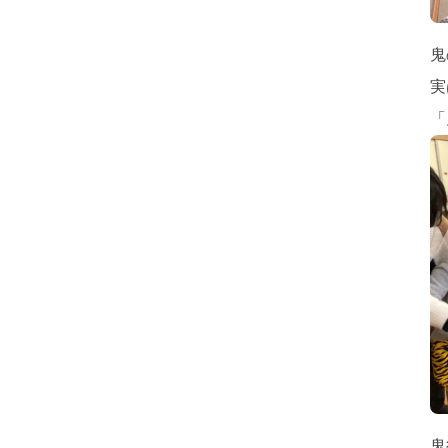
鬼
実
「
鬼