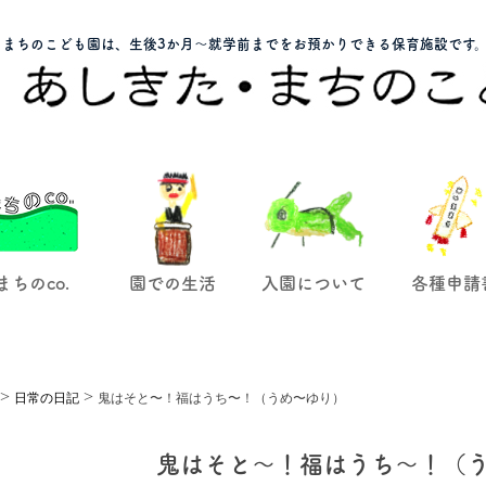
まちのこども園は、生後3か月～就学前までをお預かりできる保育施設です
まちのco.
園での生活
入園について
各種申請
>
>
日常の日記
鬼はそと〜！福はうち〜！（うめ〜ゆり）
鬼はそと〜！福はうち〜！（