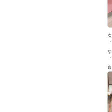
次
「
な
「
喜