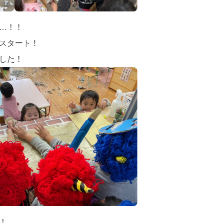
…！！
スタート！
した！
！