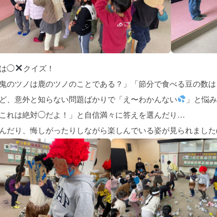
は◯
クイズ！
鬼のツノは鹿のツノのことである？」「節分で食べる豆の数は
ど、意外と知らない問題ばかりで「え〜わかんない
」と悩み
これは絶対◯だよ！」と自信満々に答えを選んだり…
んだり、悔しがったりしながら楽しんでいる姿が見られました(^ 