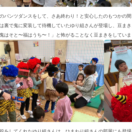
のパンツダンスをして、さあ終わり！と安心したのもつかの間
は裏で鬼に変装して待機していたゆり組さんが登場し、豆まき
鬼はそと〜福はうち〜！」と怖がることなく豆まきをしていま
役をしてくれたゆり組さんは、ひまわり組さんの部屋にも登場