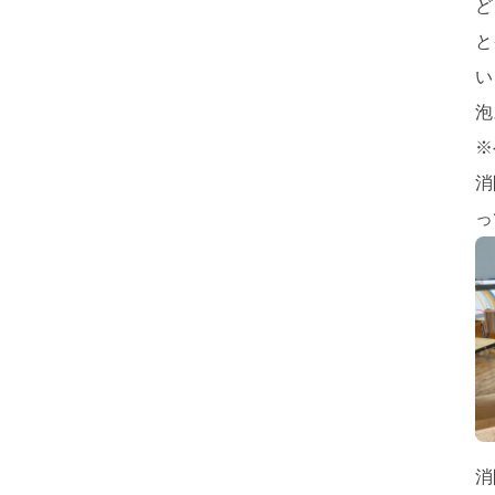
ど
と
い
泡
※
消
っ
消