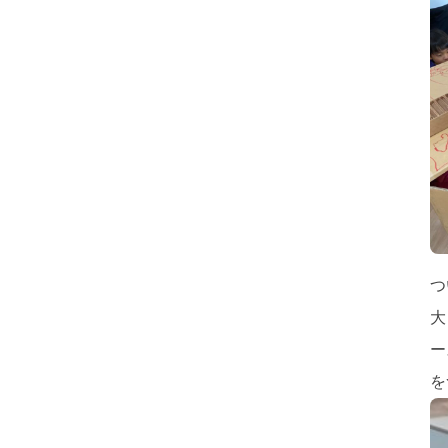
つ
大
ー
を