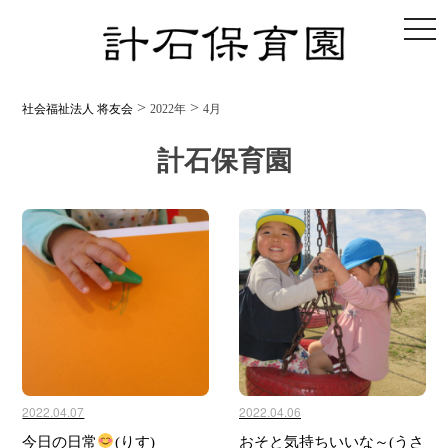
toggl
>
>
社会福祉法人 将友会
2022年
4月
計石保育園
2022.04.07
2022.04.06
今日の日常
(りす)
おそと気持ちいいな～(うさ