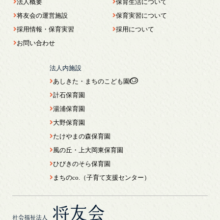
法人概要
保育生活について
将友会の運営施設
保育実習について
採用情報・保育実習
採用について
お問い合わせ
法人内施設
あしきた・まちのこども園
計石保育園
湯浦保育園
大野保育園
たけやまの森保育園
風の丘・上大岡東保育園
ひびきのそら保育園
まちのco.（子育て支援センター）
将友会
社会福祉法人