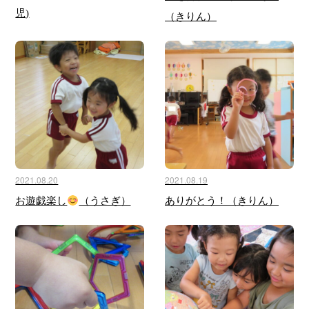
児)
（きりん）
2021.08.20
2021.08.19
お遊戯楽し
（うさぎ）
ありがとう！（きりん）