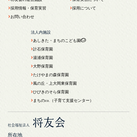
採用情報・保育実習
採用について
お問い合わせ
法人内施設
あしきた・まちのこども園
計石保育園
湯浦保育園
大野保育園
たけやまの森保育園
風の丘・上大岡東保育園
ひびきのそら保育園
まちのco.（子育て支援センター）
将友会
社会福祉法人
所在地