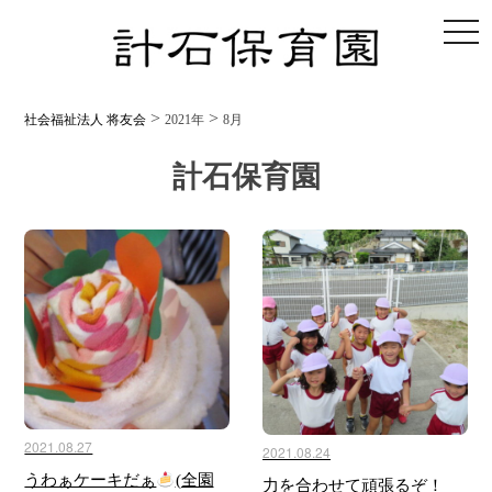
toggl
>
>
社会福祉法人 将友会
2021年
8月
計石保育園
2021.08.27
2021.08.24
うわぁケーキだぁ
(全園
力を合わせて頑張るぞ！