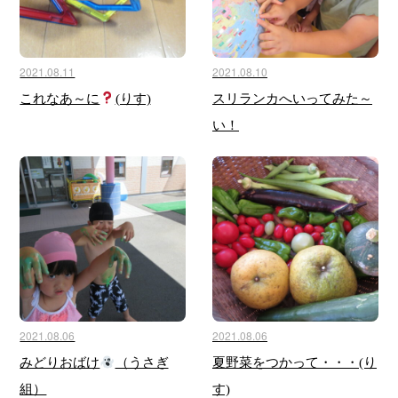
2021.08.11
2021.08.10
これなあ～に
(りす)
スリランカへいってみた～
い！
2021.08.06
2021.08.06
みどりおばけ
（うさぎ
夏野菜をつかって・・・(り
組）
す)