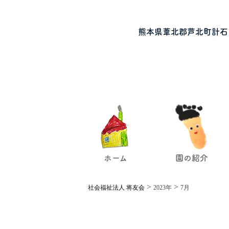
熊本県葦北郡芦北町計石
ホーム
園の紹介
>
>
社会福祉法人 将友会
2023年
7月