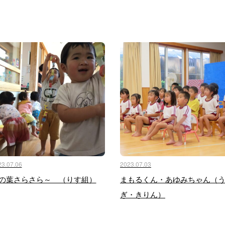
23.07.06
2023.07.03
の葉さらさら～ （りす組）
まもるくん・あゆみちゃん（
ぎ・きりん）