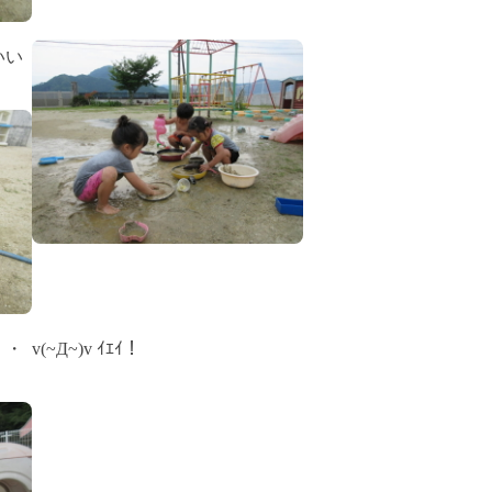
いい
・・
v(~Д~)v ｲｴｲ！