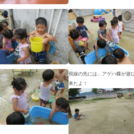
視線の先には…アゲハ蝶が遊
来たよ！