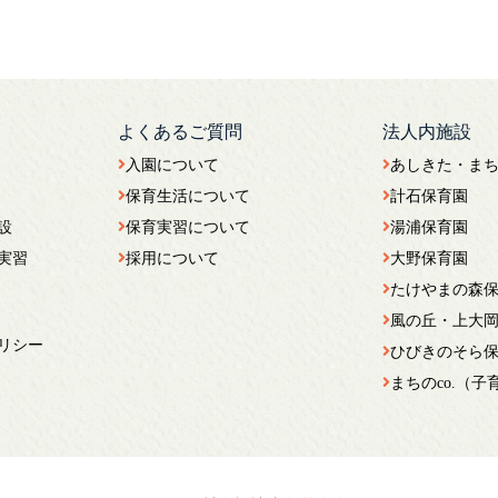
よくあるご質問
法人内施設
入園について
あしきた・ま
保育生活について
計石保育園
設
保育実習について
湯浦保育園
実習
採用について
大野保育園
たけやまの森
風の丘・上大
リシー
ひびきのそら
まちのco.（