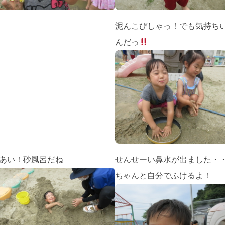
泥んこびしゃっ！でも気持ち
んだっ
あい！砂風呂だね
せんせーい鼻水が出ました・
ちゃんと自分でふけるよ！