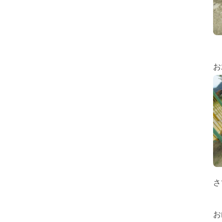
お
さ
お