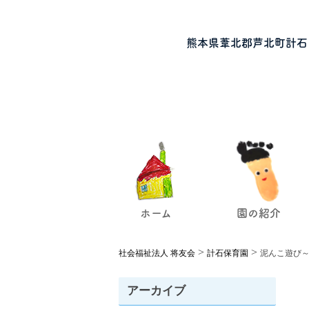
熊本県葦北郡芦北町計石
ホーム
園の紹介
>
>
社会福祉法人 将友会
計石保育園
泥んこ遊び
アーカイブ