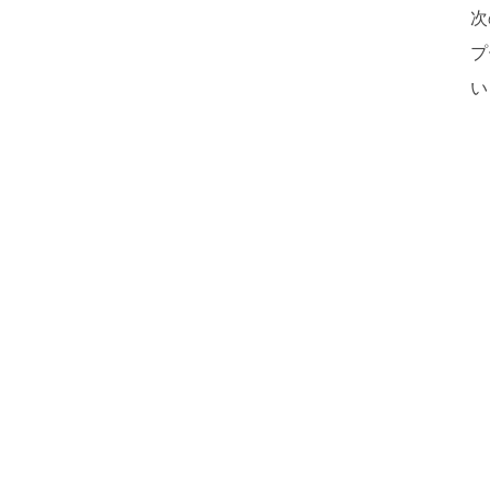
次
プ
い