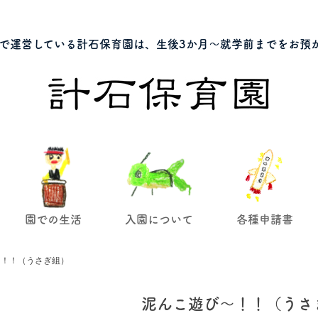
で運営している計石保育園は、生後3か月～就学前までをお預
園での生活
入園について
各種申請書
～！！（うさぎ組）
泥んこ遊び～！！（うさ