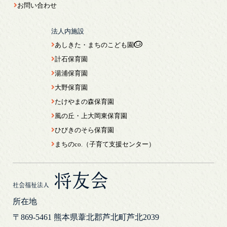
お問い合わせ
法人内施設
あしきた・まちのこども園
計石保育園
湯浦保育園
大野保育園
たけやまの森保育園
風の丘・上大岡東保育園
ひびきのそら保育園
まちのco.（子育て支援センター）
将友会
社会福祉法人
所在地
〒869-5461
熊本県葦北郡芦北町芦北2039