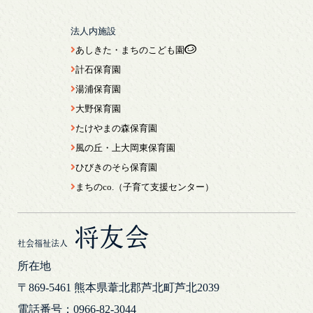
法人内施設
あしきた・まちのこども園
計石保育園
湯浦保育園
大野保育園
たけやまの森保育園
風の丘・上大岡東保育園
ひびきのそら保育園
まちのco.（子育て支援センター）
将友会
社会福祉法人
所在地
〒869-5461
熊本県葦北郡芦北町芦北2039
電話番号：0966-82-3044