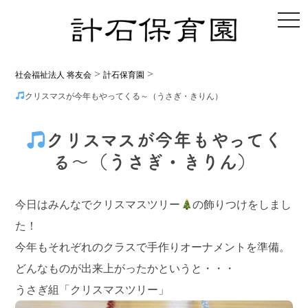
toggl
>
>
社会福祉法人 将友会
計石保育園
クリスマスが今年もやってくる～（うさぎ・きりん）
クリスマスが今年もやってく
る～（うさぎ・きりん）
今日はみんなでクリスマスツリー
の飾りつけをしまし
た！
今年もそれぞれのクラスで手作りオーナメントを準備。
どんなものが出来上がったかというと・・・
うさぎ組「クリスマスツリー」