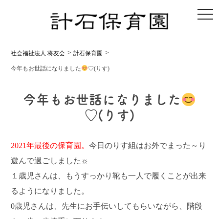
toggl
>
>
社会福祉法人 将友会
計石保育園
今年もお世話になりました
♡(りす)
今年もお世話になりました
♡(りす)
2021年最後の保育園。
今日のりす組はお外でまった～り
遊んで過ごしました☼
１歳児さんは、もうすっかり靴も一人で履くことが出来
るようになりました。
0歳児さんは、先生にお手伝いしてもらいながら、階段