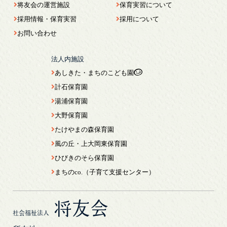
将友会の運営施設
保育実習について
採用情報・保育実習
採用について
お問い合わせ
法人内施設
あしきた・まちのこども園
計石保育園
湯浦保育園
大野保育園
たけやまの森保育園
風の丘・上大岡東保育園
ひびきのそら保育園
まちのco.（子育て支援センター）
将友会
社会福祉法人