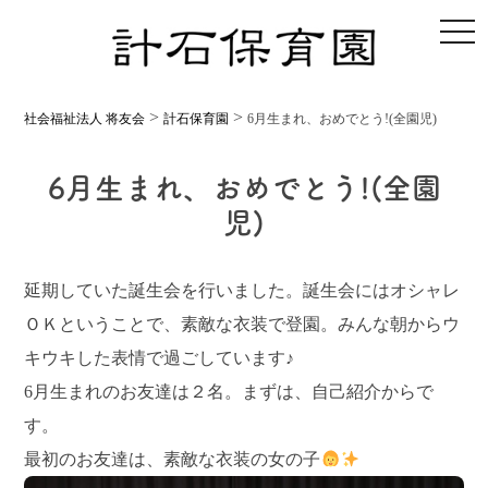
toggl
>
>
社会福祉法人 将友会
計石保育園
6月生まれ、おめでとう!(全園児)
6月生まれ、おめでとう!(全園
児)
延期していた誕生会を行いました。誕生会にはオシャレ
ＯＫということで、素敵な衣装で登園。みんな朝からウ
キウキした表情で過ごしています♪
6月生まれのお友達は２名。まずは、自己紹介からで
す。
最初のお友達は、素敵な衣装の女の子