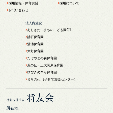
採用情報・保育実習
採用について
お問い合わせ
法人内施設
あしきた・まちのこども園
計石保育園
湯浦保育園
大野保育園
たけやまの森保育園
風の丘・上大岡東保育園
ひびきのそら保育園
まちのco.（子育て支援センター）
将友会
社会福祉法人
所在地