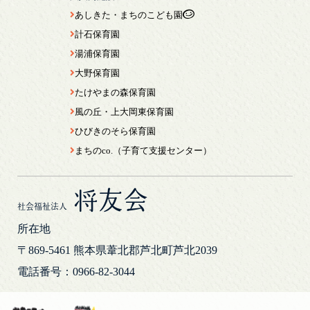
あしきた・まちのこども園
計石保育園
湯浦保育園
大野保育園
たけやまの森保育園
風の丘・上大岡東保育園
ひびきのそら保育園
まちのco.（子育て支援センター）
将友会
社会福祉法人
所在地
〒869-5461
熊本県葦北郡芦北町芦北2039
電話番号：0966-82-3044