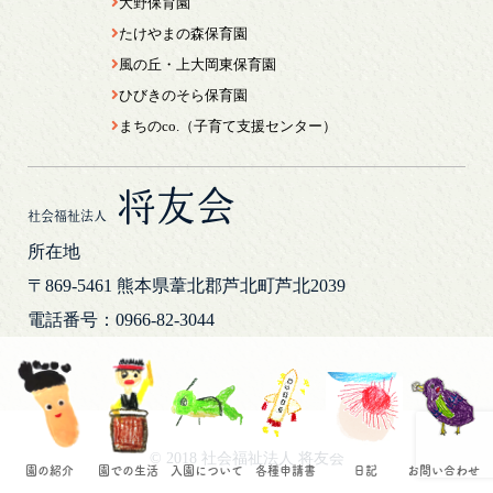
大野保育園
たけやまの森保育園
風の丘・上大岡東保育園
ひびきのそら保育園
まちのco.（子育て支援センター）
将友会
社会福祉法人
所在地
〒869-5461
熊本県葦北郡芦北町芦北2039
電話番号：0966-82-3044
© 2018 社会福祉法人 将友会
園の紹介
園での生活
入園について
各種申請書
日記
お問い合わせ