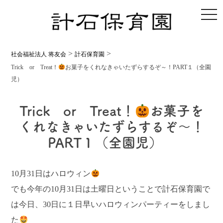
toggl
>
>
社会福祉法人 将友会
計石保育園
Trick or Treat！
お菓子をくれなきゃいたずらするぞ～！PART１（全園
児）
Trick or Treat！
お菓子を
くれなきゃいたずらするぞ～！
PART１（全園児）
10月31日はハロウィン
でも今年の10月31日は土曜日ということで計石保育園で
は今日、30日に１日早いハロウィンパーティーをしまし
た