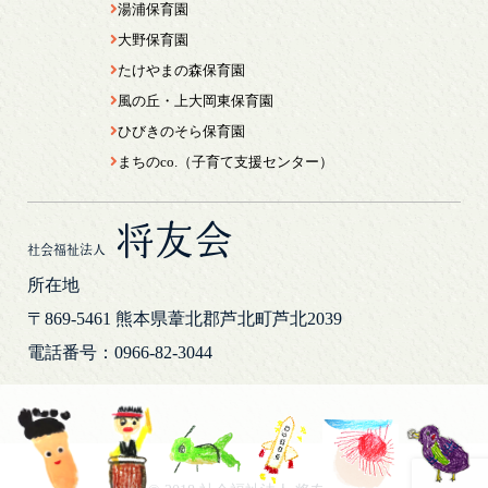
湯浦保育園
大野保育園
たけやまの森保育園
風の丘・上大岡東保育園
ひびきのそら保育園
まちのco.（子育て支援センター）
将友会
社会福祉法人
所在地
〒869-5461
熊本県葦北郡芦北町芦北2039
電話番号：0966-82-3044